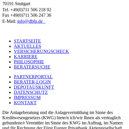
70191 Stuttgart
Tel. +49(0)711 506 218 92
Fax +49(0)711 506 247 36
E-Mail:
info@dbfp.de
STARTSEITE
AKTUELLES
Footer
VERSICHERUNGSCHECK
one
KARRIERE
PHILOSOPHIE
BERATERSUCHE
PARTNERPORTAL
BERATER-LOGIN
Footer
DEPOTAUSKUNFT
two
DATENSCHUTZ
IMPRESSUM
KONTAKT
Die Anlageberatung und die Anlagevermittlung im Sinne des
Kreditwesengesetzes (KWG) biete/n ich/wir Ihnen als vertraglich
gebundene/r Vermittler im Sinne des KWG im Auftrag, im Namen
und für Rechnung der Fürst Fugger Privatbank Aktiengesellschaft,