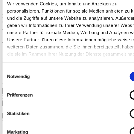
Kontakt
Wir verwenden Cookies, um Inhalte und Anzeigen zu
personalisieren, Funktionen für soziale Medien anbieten zu 
Breite Container
und die Zugriffe auf unsere Website zu analysieren. Außerd
Ganze Breite
geben wir Informationen zu Ihrer Verwendung unserer Websi
Abstand Pixel
unsere Partner für soziale Medien, Werbung und Analysen we
15
Anmeldung zum Newsletter
Unsere Partner führen diese Informationen möglicherweise m
weiteren Daten zusammen, die Sie ihnen bereitgestellt habe
die sie im Rahmen Ihrer Nutzung der Dienste gesammelt ha
Die E-Mail-Adresse des/der Abonnent/in.
Anrede
Einwilligungsauswahl
Herr
Notwendig
Frau
Vorname
Präferenzen
Nachname
Email
Statistiken
Die E-Mail Adresse, die den Newsletter erhalten soll.
Marketing
Ja, ich bin damit einverstanden, dass ich an oben genannte