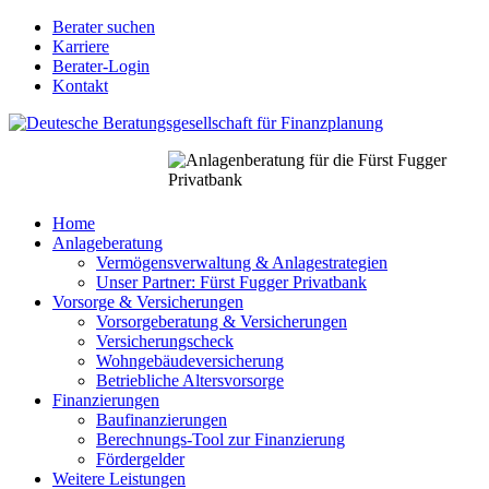
Direkt
Berater suchen
zum
Karriere
Berater
Inhalt
Berater-Login
Login
Kontakt
für
Nodes
Home
Anlageberatung
Main
Vermögensverwaltung & Anlagestrategien
navigation
Unser Partner: Fürst Fugger Privatbank
Vorsorge & Versicherungen
Vorsorgeberatung & Versicherungen
Versicherungscheck
Wohngebäudeversicherung
Betriebliche Altersvorsorge
Finanzierungen
Baufinanzierungen
Berechnungs-Tool zur Finanzierung
Fördergelder
Weitere Leistungen