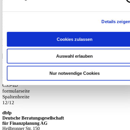
E-Mail-Adresse werbliche Informationen zu Produkten und
Services der dbfp – Deutsche Beratungsgesellschaft für
Finanzplanung GmbH, Anlageberatung für die Fürst Fugger
Details zeige
Privatbank Aktiengesellschaft sowie deren
Kooperationspartner erhalte.
Meine Einwilligung kann ich jederzeit gegenüber der dbfp
Cookies zulassen
GmbH widerrufen, z.B. telefonisch unter (0711) 50621892
oder per E-Mail unter
info@dbfp.de
.
Existierende Newsletter Abonnements verwalten
Auswahl erlauben
Absenden
Breite Inhalt im Container
12/12
Nur notwendige Cookies
Hintergrund
bg-light
grey light fond
CSS-ID
formularseite
Spaltenbreite
12/12
dbfp
Deutsche Beratungsgesellschaft
für Finanzplanung AG
Heilbronner Str. 150