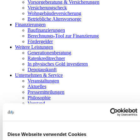
Vorsorgeberatung & Versicherungen
Versicherungscheck
Wohngebäudeversicherung
Betriebliche Altersvorsorge
Finanzierungen
Baufinanzierungen
Berechnungs-Tool zur Finanzierung
Fördergelder
Weitere Leistungen
Generationenberatung
Ratenkreditrechner
In physisches Gold investieren
Depotauskunft
Unternehmen & Service
Veranstaltungen
Aktuelles
Pressemitteilungen
Philosophie
Vorstand
Unsere Berater im Überblick
Newsletter
Kontakt
Berater suchen
Karriere
Diese Webseite verwendet Cookies
Berater-Login