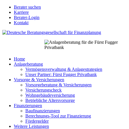
Direkt
Berater suchen
zum
Karriere
Berater
Inhalt
Berater-Login
Login
Kontakt
für
Nodes
Home
Anlageberatung
Main
Vermögensverwaltung & Anlagestrategien
navigation
Unser Partner: Fürst Fugger Privatbank
Vorsorge & Versicherungen
Vorsorgeberatung & Versicherungen
Versicherungscheck
Wohngebäudeversicherung
Betriebliche Altersvorsorge
Finanzierungen
Baufinanzierungen
Berechnungs-Tool zur Finanzierung
Fördergelder
Weitere Leistungen