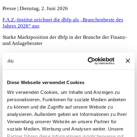
Presse |
Dienstag, 2. Juni 2026
F.A.Z.-Institut zeichnet die dbfp als „Branchenbeste des
Jahres 2026“ aus
Starke Marktposition der dbfp in der Branche der Finanz-
und Anlageberater
weiterlesen
Ausrichtung
Links
Hintergrund
bg-primary
dbfp blue
Diese Webseite verwendet Cookies
Übersicht Pressemitteilungen
Breite Inhalt im Container
Wir verwenden Cookies, um Inhalte und Anzeigen zu
12/12
personalisieren, Funktionen für soziale Medien anbieten
Spaltenbreite
zu können und die Zugriffe auf unsere Website zu
12/12
analysieren. Außerdem geben wir Informationen zu Ihrer
Breite Container
Verwendung unserer Website an unsere Partner für
Ganze Breite
View
soziale Medien, Werbung und Analysen weiter. Unsere
Partner führen diese Informationen möglicherweise mit