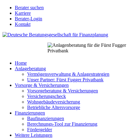
Direkt
Berater suchen
zum
Karriere
Berater
Inhalt
Berater-Login
Login
Kontakt
für
Nodes
Home
Anlageberatung
Main
Vermögensverwaltung & Anlagestrategien
navigation
Unser Partner: Fürst Fugger Privatbank
Vorsorge & Versicherungen
Vorsorgeberatung & Versicherungen
Versicherungscheck
Wohngebäudeversicherung
Betriebliche Altersvorsorge
Finanzierungen
Baufinanzierungen
Berechnungs-Tool zur Finanzierung
Fördergelder
Weitere Leistungen