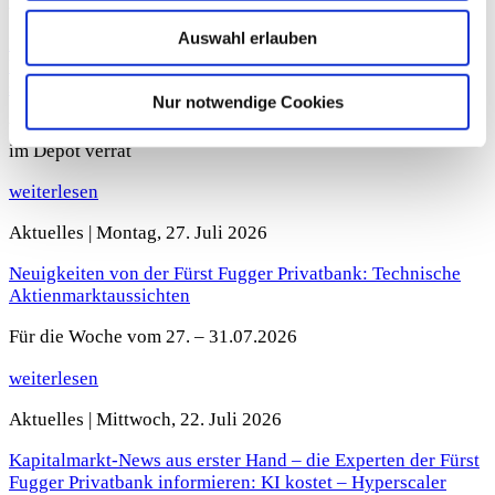
Aktuelles |
Mittwoch, 29. Juli 2026
Auswahl erlauben
Kapitalmarkt im Fokus – Analysen und Einschätzungen der
Fürst Fugger Privatbank: Anleger verkaufen, Notenbanken
stocken auf
Nur notwendige Cookies
Was die Kluft am Goldmarkt über die Rolle des Edelmetalls
im Depot verrät
weiterlesen
Aktuelles |
Montag, 27. Juli 2026
Neuigkeiten von der Fürst Fugger Privatbank: Technische
Aktienmarktaussichten
Für die Woche vom 27. – 31.07.2026
weiterlesen
Aktuelles |
Mittwoch, 22. Juli 2026
Kapitalmarkt-News aus erster Hand – die Experten der Fürst
Fugger Privatbank informieren: KI kostet – Hyperscaler