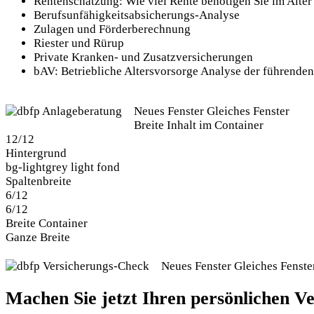
Rentenschätzung: Wie viel Rente benötigen Sie im Alter 
Berufsunfähigkeitsabsicherungs-Analyse
Zulagen und Förderberechnung
Riester und Rürup
Private Kranken- und Zusatzversicherungen
bAV: Betriebliche Altersvorsorge Analyse der führenden
Bild
Neues Fenster
Gleiches Fenster
Breite Inhalt im Container
12/12
Hintergrund
bg-light
grey light fond
Spaltenbreite
6/12
6/12
Breite Container
Ganze Breite
Bild
Neues Fenster
Gleiches Fenste
Machen Sie jetzt Ihren persönlichen V