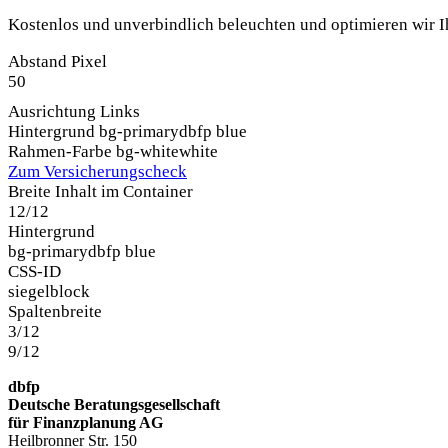
Kostenlos und unverbindlich beleuchten und optimieren wir Ih
Abstand Pixel
50
Ausrichtung
Links
Hintergrund
bg-primary
dbfp blue
Rahmen-Farbe
bg-white
white
Zum Versicherungscheck
Breite Inhalt im Container
12/12
Hintergrund
bg-primary
dbfp blue
CSS-ID
siegelblock
Spaltenbreite
3/12
9/12
dbfp
Deutsche Beratungsgesellschaft
für Finanzplanung AG
Heilbronner Str. 150