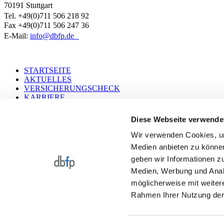
70191 Stuttgart
Tel. +49(0)711 506 218 92
Fax +49(0)711 506 247 36
E-Mail:
info@dbfp.de
STARTSEITE
AKTUELLES
Footer
VERSICHERUNGSCHECK
one
KARRIERE
PHILOSOPHIE
BERATERSUCHE
Diese Webseite verwende
PARTNERPORTAL
Wir verwenden Cookies, um
BERATER-LOGIN
Footer
Medien anbieten zu können
DEPOTAUSKUNFT
two
geben wir Informationen z
DATENSCHUTZ
IMPRESSUM
Medien, Werbung und Analy
KONTAKT
möglicherweise mit weiter
© 2025 dbfp Deutsche Beratungsgesellschaft für Finanzplanung
Rahmen Ihrer Nutzung der
Cookieverwaltung
Cookiezustimmung