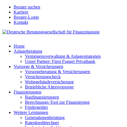
Direkt
Berater suchen
zum
Karriere
Berater
Inhalt
Berater-Login
Login
Kontakt
für
Nodes
Home
Anlageberatung
Main
Vermögensverwaltung & Anlagestrategien
navigation
Unser Partner: Fürst Fugger Privatbank
Vorsorge & Versicherungen
Vorsorgeberatung & Versicherungen
Versicherungscheck
Wohngebäudeversicherung
Betriebliche Altersvorsorge
Finanzierungen
Baufinanzierungen
Berechnungs-Tool zur Finanzierung
Fördergelder
Weitere Leistungen
Generationenberatung
Ratenkreditrechner